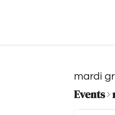
S
k
i
p
t
o
c
o
n
t
e
n
mardi g
t
Events
E
E