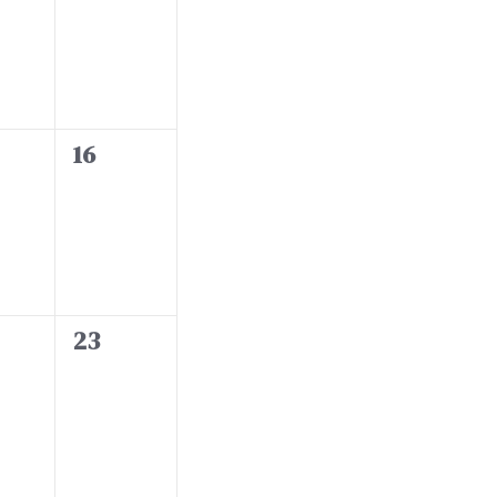
,
g
v
a
e
t
n
i
t
o
0
16
s
e
n
,
v
e
n
t
0
23
s
e
,
v
e
n