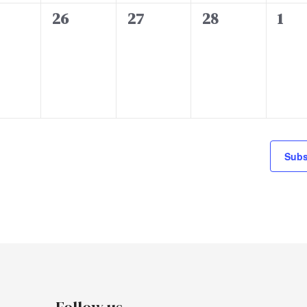
t
t
t
t
0
0
0
0
26
27
28
1
s
s
s
s
e
e
e
e
,
,
,
,
v
v
v
v
e
e
e
e
n
n
n
n
t
t
t
t
s
s
s
s
,
,
,
,
Subs