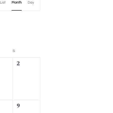
List
Month
Day
v
e
n
t
V
i
DAY
S
SUNDAY
e
0
2
w
e
s
v
N
e
a
n
v
t
0
9
i
s
e