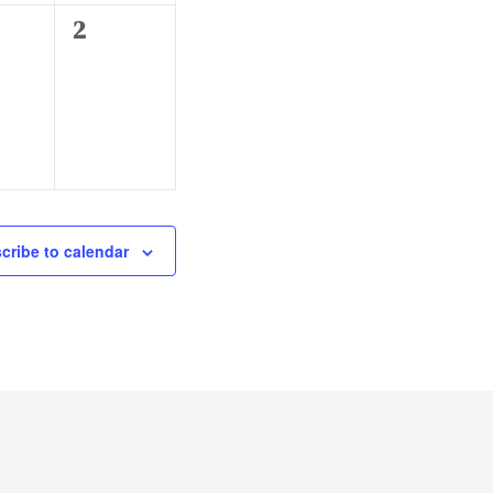
t
0
2
s
e
,
v
e
n
t
s
,
cribe to calendar