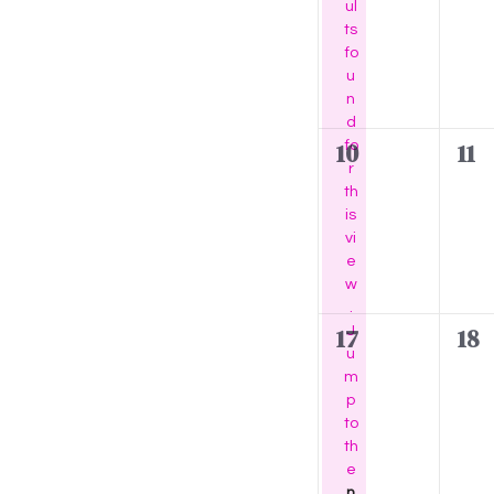
h
a
,
,
ul
f
v
v
ts
a
o
r
fo
e
e
r
n
u
o
n
n
E
n
v
t
t
d
d
f
e
0
0
10
fo
11
s
s
V
r
n
E
e
e
,
,
th
t
v
v
i
is
v
s
vi
e
e
b
e
N
e
e
n
n
y
o
w
w
K
t
t
t
.
n
e
i
0
0
17
J
18
s
s
s
c
u
t
y
e
e
,
,
e
m
w
N
v
v
s
p
o
to
e
e
r
a
th
n
n
d
e
.
n