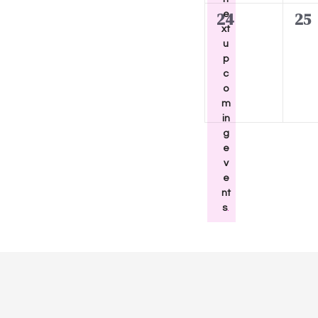
v
t
t
0
0
24
e
25
s
s
i
xt
e
e
,
,
u
g
v
v
p
c
e
e
a
o
n
n
m
t
t
t
in
g
s
s
i
e
,
,
v
o
e
nt
n
s
.