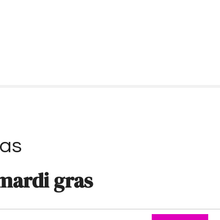
ras
mardi gras