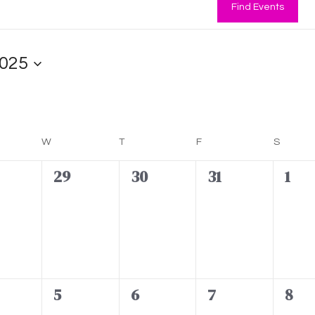
Find Events
2025
DAY
W
WEDNESDAY
T
THURSDAY
F
FRIDAY
S
SATUR
0
0
0
0
29
30
31
1
e
e
e
e
v
v
v
v
e
e
e
e
n
n
n
n
t
t
t
t
0
0
0
0
5
6
7
8
s
s
s
s
e
e
e
e