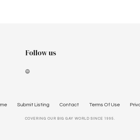
Follow us
ome
Submit Listing
Contact
Terms Of Use
Priv
COVERING OUR BIG GAY WORLD SINCE 1995.