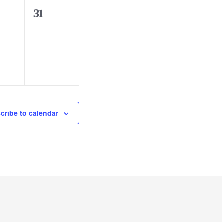
t
0
31
s
e
,
v
e
n
t
s
,
cribe to calendar