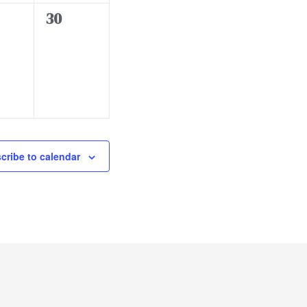
t
0
30
s
e
,
v
e
n
t
s
,
cribe to calendar