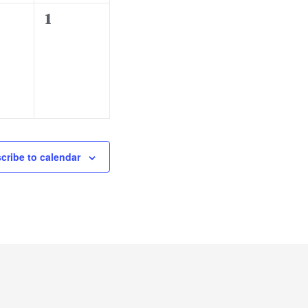
t
0
1
s
e
,
v
e
n
t
s
,
cribe to calendar